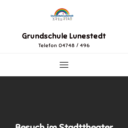
Skip
to
content
Grundschule Lunestedt
Telefon 04748 / 496
Besuch im Stadttheater